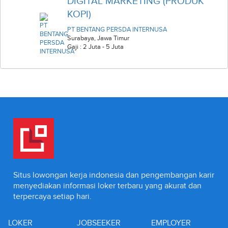
DIGITAL MARKETING (PRODUK
KOPI)
PT BENTANG PERSDA INTERNUSA
Surabaya
,
Jawa Timur
Gaji : 2 Juta - 5 Juta
Situs lowongan kerja indonesia dan pengembangan karir
menyediakan informasi loker terbaru yang akurat dan
terpercaya setiap hari.
LOKER
JOBSEEKER
EMPLOYER