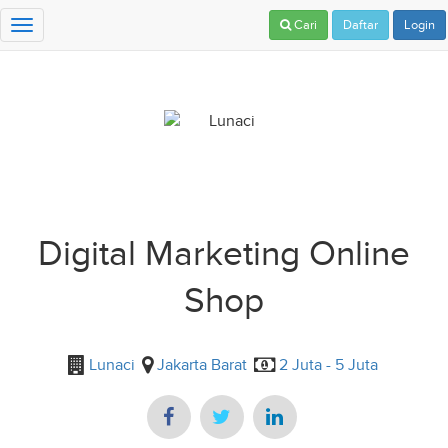
Cari
Daftar
Login
Toggle
navigation
Digital Marketing Online
Shop
Lunaci
Jakarta Barat
2 Juta - 5 Juta