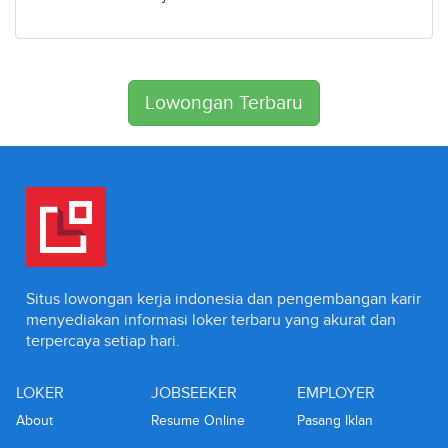
Lowongan Terbaru
Situs lowongan kerja indonesia dan pengembangan karir
menyediakan informasi loker terbaru yang akurat dan
terpercaya setiap hari.
LOKER
JOBSEEKER
EMPLOYER
About
Resume Online
Pasang Iklan