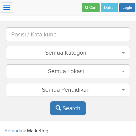
Cari
Daftar
Login
Toggle
navigation
Semua Kategori
Semua Lokasi
Semua Pendidikan
Search
Beranda
>
Marketing