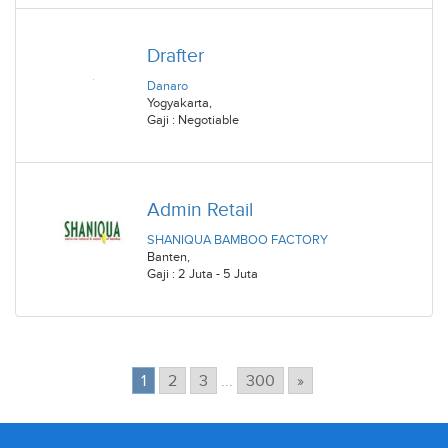
Drafter
Danaro
Yogyakarta
,
Gaji : Negotiable
Admin Retail
SHANIQUA BAMBOO FACTORY
Banten
,
Gaji : 2 Juta - 5 Juta
1
2
3
...
300
»