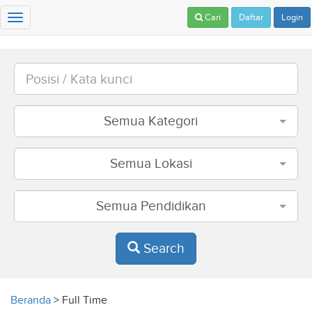
Cari
Daftar
Login
Toggle
navigation
Semua Kategori
Semua Lokasi
Semua Pendidikan
Search
Beranda
>
Full Time