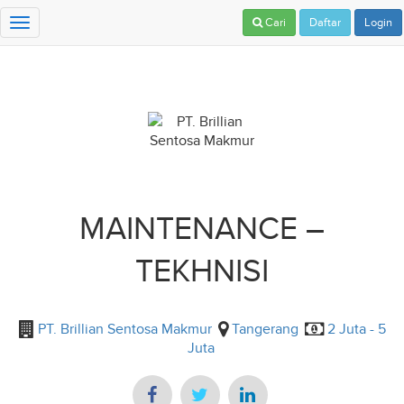
Cari
Daftar
Login
Toggle
navigation
MAINTENANCE –
TEKHNISI
PT. Brillian Sentosa Makmur
Tangerang
2 Juta - 5
Juta