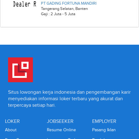
PT GADING FORTUNA MANDIRI
Tangerang Selatan
,
Banten
Gaji : 2 Juta - 5 Juta
Situs lowongan kerja indonesia dan pengembangan karir
menyediakan informasi loker terbaru yang akurat dan
terpercaya setiap hari.
LOKER
JOBSEEKER
EMPLOYER
About
Resume Online
Pasang Iklan