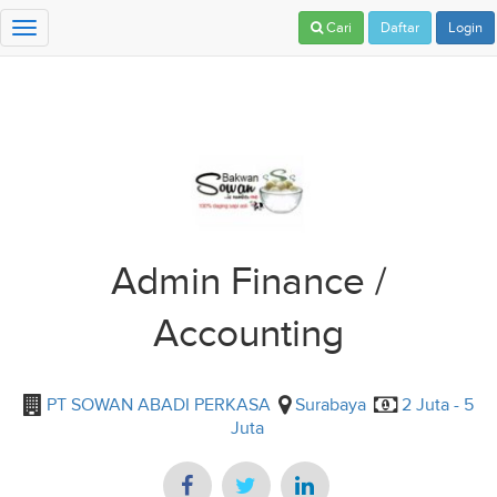
Cari
Daftar
Login
Toggle
navigation
Admin Finance /
Accounting
PT SOWAN ABADI PERKASA
Surabaya
2 Juta - 5
Juta