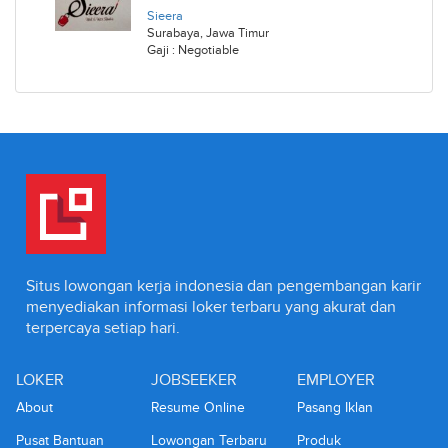
Sieera
Surabaya
,
Jawa Timur
Gaji : Negotiable
Situs lowongan kerja indonesia dan pengembangan karir
menyediakan informasi loker terbaru yang akurat dan
terpercaya setiap hari.
LOKER
JOBSEEKER
EMPLOYER
About
Resume Online
Pasang Iklan
Pusat Bantuan
Lowongan Terbaru
Produk