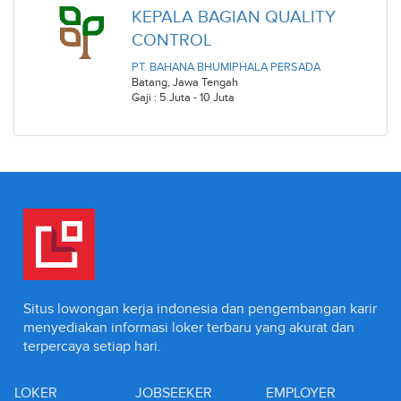
KEPALA BAGIAN QUALITY
CONTROL
PT. BAHANA BHUMIPHALA PERSADA
Batang
,
Jawa Tengah
Gaji : 5 Juta - 10 Juta
Situs lowongan kerja indonesia dan pengembangan karir
menyediakan informasi loker terbaru yang akurat dan
terpercaya setiap hari.
LOKER
JOBSEEKER
EMPLOYER