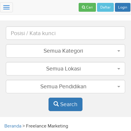
Cari
Daftar
Login
Toggle
navigation
Semua Kategori
Semua Lokasi
Semua Pendidikan
Search
Beranda
>
Freelance Marketing