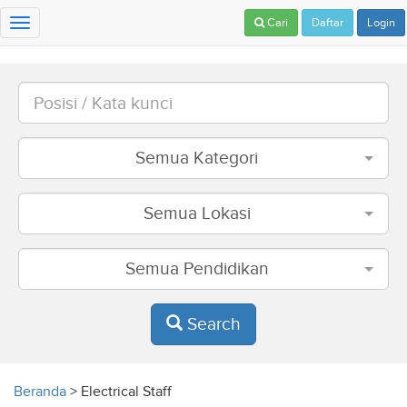
Cari
Daftar
Login
Toggle
navigation
Semua Kategori
Semua Lokasi
Semua Pendidikan
Search
Beranda
>
Electrical Staff